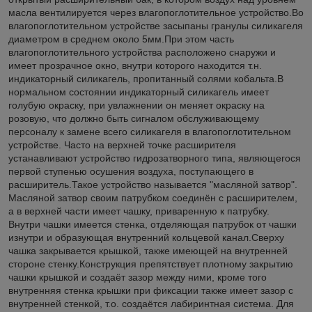
масла вентилируется через влагопоглотительное устройство.Во
влагопоглотительном устройстве засыпаны гранулы силикагеля
диаметром в среднем около 5мм.При этом часть
влагопоглотительного устройства расположено снаружи и
имеет прозрачное окно, внутри которого находится т.н.
индикаторный силикагель, пропитанный солями кобальта.В
нормальном состоянии индикаторный силикагель имеет
голубую окраску, при увлажнении он меняет окраску на
розовую, что должно быть сигналом обслуживающему
персоналу к замене всего силикагеля в влагопоглотительном
устройстве. Часто на верхней точке расширителя
устанавливают устройство гидрозатворного типа, являющегося
первой ступенью осушения воздуха, поступающего в
расширитель.Такое устройство называется "масляной затвор".
Масляной затвор своим патрубком соединён с расширителем,
а в верхней части имеет чашку, приваренную к патрубку.
Внутри чашки имеется стенка, отделяющая патрубок от чашки
изнутри и образующая внутренний кольцевой канал.Сверху
чашка закрывается крышкой, также имеющей на внутренней
стороне стенку.Конструкция препятствует плотному закрытию
чашки крышкой и создаёт зазор между ними, кроме того
внутренняя стенка крышки при фиксации также имеет зазор с
внутренней стенкой, т.о. создаётся лабиринтная система. Для