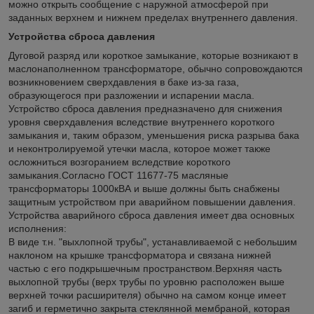
можно открыть сообщение с наружной атмосферой при
заданных верхнем и нижнем пределах внутреннего давления.
Устройства сброса давления
Дуговой разряд или короткое замыкание, которые возникают в
маслонаполненном трансформаторе, обычно сопровождаются
возникновением сверхдавления в баке из-за газа,
образующегося при разложении и испарении масла.
Устройство сброса давления предназначено для снижения
уровня сверхдавления вследствие внутреннего короткого
замыкания и, таким образом, уменьшения риска разрыва бака
и неконтролируемой утечки масла, которое может также
осложниться возгоранием вследствие короткого
замыкания.Согласно ГОСТ 11677-75 масляные
трансформаторы 1000кВА и выше должны быть снабжены
защитным устройством при аварийном повышении давления.
Устройства аварийного сброса давления имеет два основных
исполнения:
В виде т.н. "выхлопной трубы", устанавливаемой с небольшим
наклоном на крышке трансформатора и связана нижней
частью с его подкрышечным пространством.Верхняя часть
выхлопной трубы (верх трубы по уровню расположен выше
верхней точки расширителя) обычно на самом конце имеет
загиб и герметично закрыта стеклянной мембраной, которая