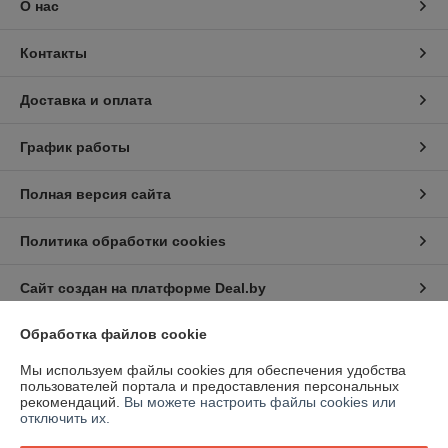
О нас
Контакты
Доставка и оплата
График работы
Полная версия сайта
Политика обработки cookies
Сайт создан на платформе Deal.by
Обработка файлов cookie
Информация для покупателя
Мы используем файлы cookies для обеспечения удобства
Юридическое лицо:
ИП Нестерович Денис Геннадьевич
пользователей портала и предоставления персональных
222720, Минская обл., Дзержинский р-н, д. Дягильно, ул.Центральная,
рекомендаций.
Вы можете настроить файлы cookies или
118Б.
отключить их.
Регистрационный номер ЕГР: 691339506