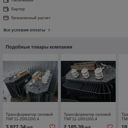
Бартер
Безналичный расчет
Все условия оплаты
Подобные товары компании
Трансформатор силовой
Трансформатор силовой
Тр
ТМГ11-250\10\0,4
ТМГ11-100\10\0,4
ТМГ
3 827,34
2 185,39
18
руб.
руб.