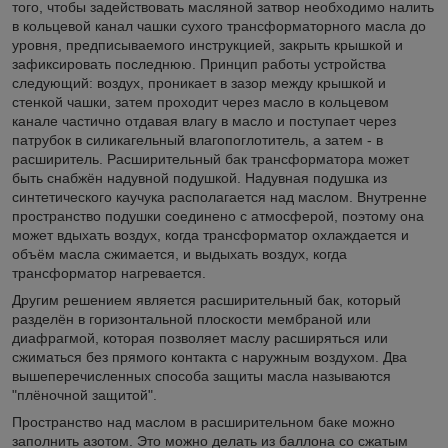
того, чтобы задействовать масляной затвор необходимо налить
в кольцевой канал чашки сухого трансформаторного масла до
уровня, предписываемого инструкцией, закрыть крышкой и
зафиксировать последнюю. Принцип работы устройства
следующий: воздух, проникает в зазор между крышкой и
стенкой чашки, затем проходит через масло в кольцевом
канале частично отдавая влагу в масло и поступает через
патрубок в силикагельный влагопоглотитель, а затем - в
расширитель. Расширительный бак трансформатора может
быть снабжён надувной подушкой. Надувная подушка из
синтетического каучука располагается над маслом. Внутренне
пространство подушки соединено с атмосферой, поэтому она
может вдыхать воздух, когда трансформатор охлаждается и
объём масла сжимается, и выдыхать воздух, когда
трансформатор нагревается.
Другим решением является расширительный бак, который
разделён в горизонтальной плоскости мембраной или
диафрагмой, которая позволяет маслу расширяться или
сжиматься без прямого контакта с наружным воздухом. Два
вышеперечисленных способа защиты масла называются
"плёночной защитой".
Пространство над маслом в расширительном баке можно
заполнить азотом. Это можно делать из баллона со сжатым