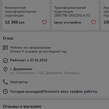
Комплектная
Трансформаторная
Ар
трансформаторная
подстанция
тр
подстанция
2БКТПБ-160\10\0,4-У1
по
КТПП-1000/10 к/к 10/0,4-
КТП
12 350
15
Цену уточняйте
руб.
У1
О нас
Рейтинг не сформирован
Менее 5 отзывов за последний год
Работает с 07.01.2012
г. Дзержинск
ул. Островского, 51В, Дзержинск, Беларусь
Контакты
Показать весь график работы
Сегодня выходной
Отзывы о магазине