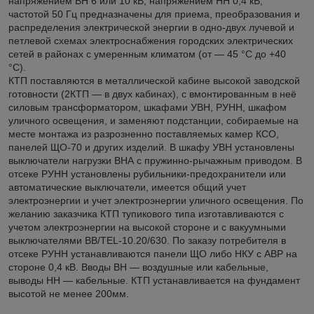
напряжением ВН 6 или 10 кВ, напряжением НН 0,4 кВ,
частотой 50 Гц предназначены для приема, преобразования и
распределения электрической энергии в одно-двух лучевой и
петлевой схемах электроснабжения городских электрических
сетей в районах с умеренным климатом (от ― 45 °С до +40
°С).
КТП поставляются в металлической кабине высокой заводской
готовности (2КТП ― в двух кабинах), с вмонтированным в неё
силовым трансформатором, шкафами УВН, РУНН, шкафом
уличного освещения, и заменяют подстанции, собираемые на
месте монтажа из разрозненно поставляемых камер КСО,
панелей ЩО-70 и других изделий. В шкафу УВН установлены
выключатели нагрузки ВНА с пружинно-рычажным приводом. В
отсеке РУНН установлены рубильники-предохранители или
автоматические выключатели, имеется общий учет
электроэнергии и учет электроэнергии уличного освещения. По
желанию заказчика КТП тупикового типа изготавливаются с
учетом электроэнергии на высокой стороне и с вакуумными
выключателями ВВ/TEL-10.20/630. По заказу потребителя в
отсеке РУНН устанавливаются панели ЩО либо НКУ c АВР на
стороне 0,4 кВ. Вводы ВН ― воздушные или кабельные,
выводы НН ― кабельные. КТП устанавливается на фундамент
высотой не менее 200мм.